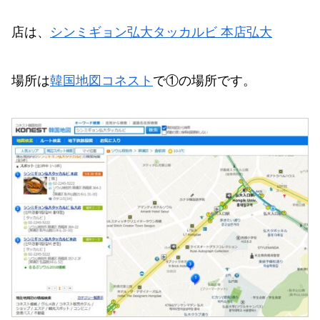
店は、
シンミギョン弘大タッカルビ 本店弘大
場所は
韓国地図コネスト
で①の場所です。